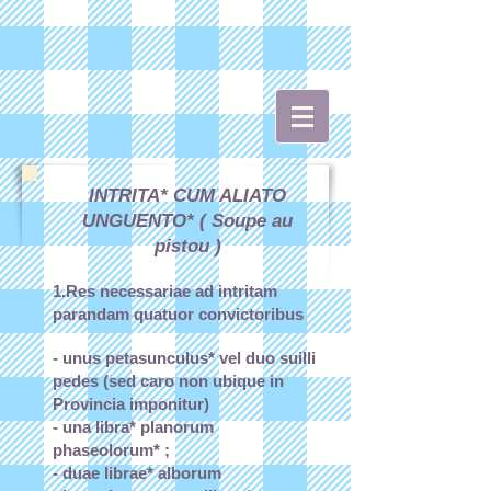
INTRITA* CUM ALIATO
UNGUENTO* ( Soupe au
pistou )
1.Res necessariae ad intritam
parandam quatuor convictoribus
- unus petasunculus* vel duo suilli
pedes (sed caro non ubique in
Provincia imponitur)
- una libra* planorum
phaseolorum* ;
- duae librae* alborum