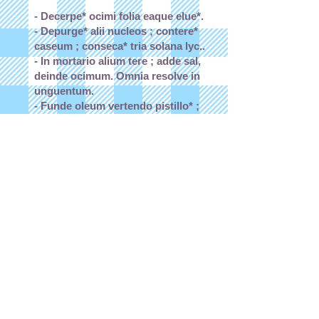
- Decerpe* ocimi folia eaque elue*.
- Depurge* alii nucleos ; contere*
caseum ; conseca* tria solana lyc..
- In mortario alium tere ; adde sal,
deinde ocimum. Omnia resolve in
unguentum.
- Funde oleum vertendo pistillo* ;
adde solana lyc., piper caseumque.
Sepone* eas res.
Antequam pastas addideris,
explora num petasunculus
phaseolique concocta sint. Utens
trua* et fuscinula*, obtere* solana
tub. cucurbitasque ita ut intrita
obligetur.
Concoctis pastis, parata est intrita.
Ultimo tempore, antequam ad
mensam sedeas, aliatum
unguentum adde dummodo ne
ignis subdatur.