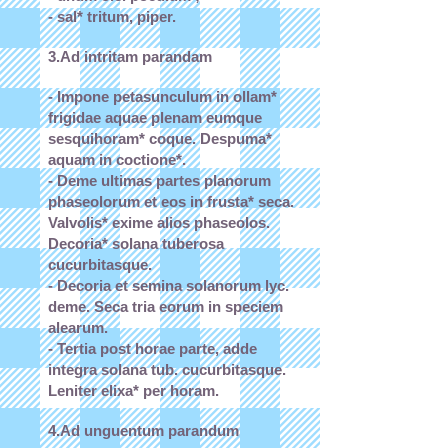
- sal* tritum, piper.
3.Ad intritam parandam
- Impone petasunculum in ollam*
frigidae aquae plenam eumque
sesquihoram* coque. Despuma*
aquam in coctione*.
- Deme ultimas partes planorum
phaseolorum et eos in frusta* seca.
Valvolis* exime alios phaseolos.
Decoria* solana tuberosa
cucurbitasque.
- Decoria et semina solanorum lyc.
deme. Seca tria eorum in speciem
alearum.
- Tertia post horae parte, adde
integra solana tub. cucurbitasque.
Leniter elixa* per horam.
4.Ad unguentum parandum