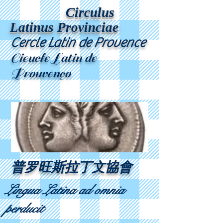
Circulus
Latinus Provinciae
Cercle Latin de Provence
Cieucle Latin de
Prouvènço
普罗旺斯拉丁文協會
Lingua Latina ad omnia
perducit