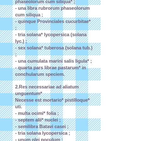
phaseolorum cum siliqua* ;
- una libra rubrorum phaseolorum
cum siliqua ;
- quinque Provinciales cucurbitae*
;
- tria solana* lycopersica (solana
lyc.) ;
- sex solana* tuberosa (solana tub.)
;
- una cumulata marini salis ligula* ;
- quarta pars librae pastarum* in
conchularum speciem.
2.Res necessariae ad aliatum
unguentum*
Necesse est mortario* pistilloque*
uti.
- multa ocimi* folia ;
- septem alii* nuclei ;
- semilibra Batavi casei ;
- tria solana lycopersica ;
- unum olei poculum ;