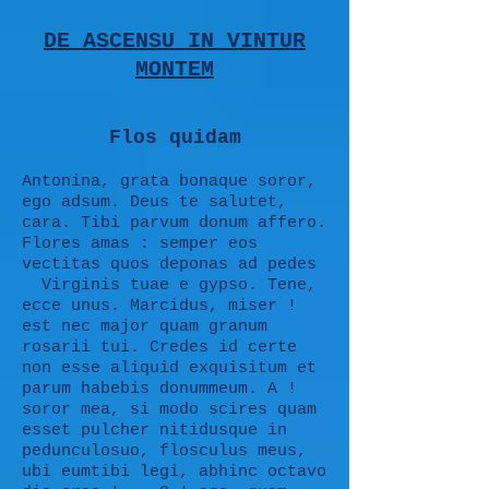
DE ASCENSU IN VINTUR
MONTEM
Flos quidam
Antonina, grata bonaque soror,
ego adsum. Deus te salutet,
cara. Tibi parvum donum affero.
Flores amas : semper eos
vectitas quos deponas ad pedes
Virginis tuae e gypso. Tene,
ecce unus. Marcidus, miser !
est nec major quam granum
rosarii tui. Credes id certe
non esse aliquid exquisitum et
parum habebis donummeum. A !
soror mea, si modo scires quam
esset pulcher nitidusque in
pedunculosuo, flosculus meus,
ubi eumtibi legi, abhinc octavo