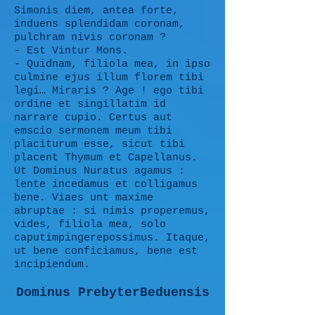
Simonis diem, antea forte,
induens splendidam coronam,
pulchram nivis coronam ?
- Est Vintur Mons.
- Quidnam, filiola mea, in ipso
culmine ejus illum florem tibi
legi… Miraris ? Age ! ego tibi
ordine et singillatim id
narrare cupio. Certus aut
emscio sermonem meum tibi
placiturum esse, sicut tibi
placent Thymum et Capellanus.
Ut Dominus Nuratus agamus :
lente incedamus et colligamus
bene. Viaes unt maxime
abruptae : si nimis properemus,
vides, filiola mea, solo
caputimpingerepossimus. Itaque,
ut bene conficiamus, bene est
incipiendum.
Dominus PrebyterBeduensis