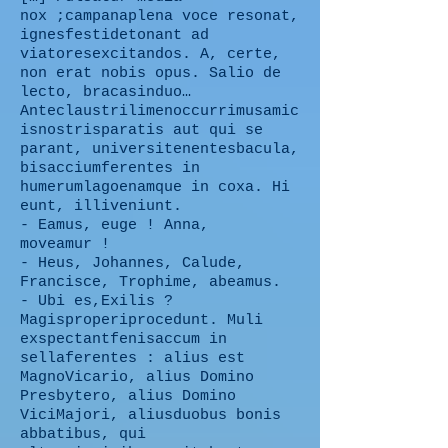
nox ;campanaplena voce resonat,
ignesfestidetonant ad
viatoresexcitandos. A, certe,
non erat nobis opus. Salio de
lecto, bracasinduo…
Anteclaustrilimenoccurrimusamic
isnostrisparatis aut qui se
parant, universitenentesbacula,
bisacciumferentes in
humerumlagoenamque in coxa. Hi
eunt, illiveniunt.
- Eamus, euge ! Anna,
moveamur !
- Heus, Johannes, Calude,
Francisce, Trophime, abeamus.
- Ubi es,Exilis ?
Magisproperiprocedunt. Muli
exspectantfenisaccum in
sellaferentes : alius est
MagnoVicario, alius Domino
Presbytero, alius Domino
ViciMajori, aliusduobus bonis
abbatibus, qui