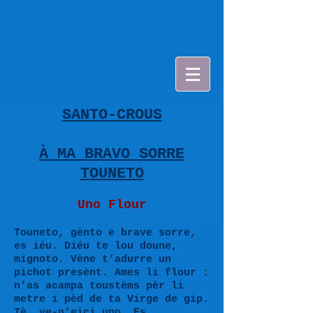
SANTO-CROUS
À MA BRAVO SORRE
TOUNETO
Uno Flour
Touneto, gènto e brave sorre,
es iéu. Diéu te lou doune,
mignoto. Vène t’adurre un
pichot presènt. Ames li flour :
n’as acampa toustèms pèr li
metre i pèd de ta Virge de gip.
Tè, ve-n’eici uno. Es,