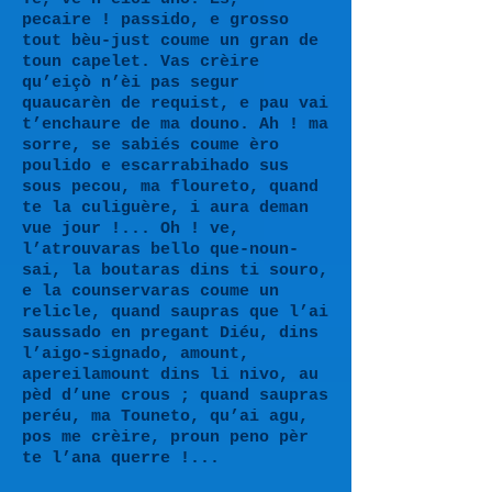
pecaire ! passido, e grosso
tout bèu-just coume un gran de
toun capelet. Vas crèire
qu’eiçò n’èi pas segur
quaucarèn de requist, e pau vai
t’enchaure de ma douno. Ah ! ma
sorre, se sabiés coume èro
poulido e escarrabihado sus
sous pecou, ma floureto, quand
te la culiguère, i aura deman
vue jour !... Oh ! ve,
l’atrouvaras bello que-noun-
sai, la boutaras dins ti souro,
e la counservaras coume un
relicle, quand saupras que l’ai
saussado en pregant Diéu, dins
l’aigo-signado, amount,
apereilamount dins li nivo, au
pèd d’une crous ; quand saupras
peréu, ma Touneto, qu’ai agu,
pos me crèire, proun peno pèr
te l’ana querre !...