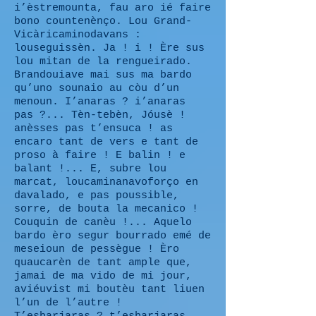
i’èstremounta, fau aro ié faire
bono countenènço. Lou Grand-
Vicàricaminodavans :
louseguissèn. Ja ! i ! Ère sus
lou mitan de la rengueirado.
Brandouiave mai sus ma bardo
qu’uno sounaio au còu d’un
menoun. I’anaras ? i’anaras
pas ?... Tèn-tebèn, Jóusè !
anèsses pas t’ensuca ! as
encaro tant de vers e tant de
proso à faire ! E balin ! e
balant !... E, subre lou
marcat, loucaminanavoforço en
davalado, e pas poussible,
sorre, de bouta la mecanico !
Couquin de canèu !... Aquelo
bardo èro segur bourrado emé de
meseioun de pessègue ! Èro
quaucarèn de tant ample que,
jamai de ma vido de mi jour,
aviéuvist mi boutèu tant liuen
l’un de l’autre !