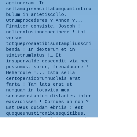
agmineeram. In
sellamagisvacillabamquamtintina
bulum in arietiscollo.
Utrumprocederes ? Annon ?...
Firmiter consiste, Joseph !
nolicontusionemaccipere ! tot
versus
totqueprosaetibisuntampliusscri
benda ! In dexterum et in
sinistrumlatus !… Et
insupervalde descendit via nec
possumus, soror, frenaducere !
Mehercule !... Ista sella
certopersicorumnucleis erat
farta ! Tam lata erat ut
numquam in totavita mea
surasmeastantum distantes inter
easvidissem ! Corrues an non ?
Est Deus quidam ebriis : est
quoqueunustironibusequitibus.
Age ! i ! Quid si dicammanendum
esse, cum cruribusdistractis,
fortasse per sexplenashoras !
Et nos