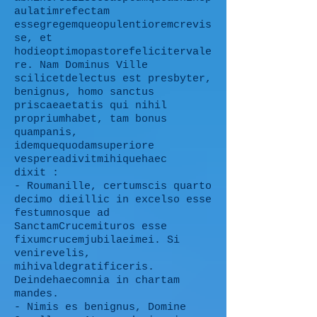
aulatimrefectam
essegregemqueopulentioremcrevis
se, et
hodieoptimopastorefelicitervale
re. Nam Dominus Ville
scilicetdelectus est presbyter,
benignus, homo sanctus
priscaeaetatis qui nihil
propriumhabet, tam bonus
quampanis,
idemquequodamsuperiore
vespereadivitmihiquehaec
dixit :
- Roumanille, certumscis quarto
decimo dieillic in excelso esse
festumnosque ad
SanctamCrucemituros esse
fixumcrucemjubilaeimei. Si
venirevelis,
mihivaldegratificeris.
Deindehaecomnia in chartam
mandes.
- Nimis es benignus, Domine