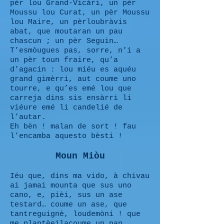
pèr lou Grand-Vicàri, un pèr
Moussu lou Curat, un pèr Moussu
lou Maire, un pèrloubràvis
abat, que moutaran un pau
chascun ; un pèr Seguin…
T’esmòugues pas, sorre, n’i a
un pèr toun fraire, qu’a
d’agacin : lou miéu es aquéu
grand gimèrri, aut coume uno
tourre, e qu’es emé lou que
carreja dins sis ensàrri li
viéure emé li candelié de
l’autar.
Eh bèn ! malan de sort ! fau
l’encamba aquesto bèsti !
Moun Miòu
Iéu que, dins ma vido, à chivau
ai jamai mounta que sus uno
cano, e, pièi, sus un ase
testard… coume un ase, que
tantreguignè, loudemòni ! que
me plantèeilacoume un pan