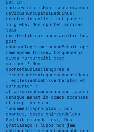
Est in
radiceVinturisMontisnostriamoen
usvicusnuncupatusBeduinus,
erectus in colle sicut passer
in gleba. Non oportetlacrimas
tuas
excitemtibinarrandocarnificibus
post
annumoctogesimumnonumBeduiniope
rammagnam fuisse… totquebonos
cives marturesibi esse
mortuos ! Non
oportetaudiasclangores e
terroreacervataquecorporavideas
, ecclesiambombisverberatam et
corruentem ;
atramfuminubemquaeascenditascen
densque manat in domos accensas
et crepitantes a
fundamentisprorutas ; non
oportet, esses enimcordolens !
Sed tibidicendum est, Deo
gratiasago ! lupos non jam
abhincrediissesaeptumqueabhincp