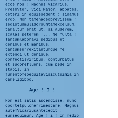
ecce nos ! Magnus Vicarius,
Presbyter, Vici Major, abbates,
ceteri in equissedent : sidamus
ergo. Non tamenadeobrevissum ;
sedistudmulidorsumtamexcelsum,
tamaltum erat ut, si auderem,
scalas peterem !... Ne multa !
Tantumlaboravi pedibus et
genibus et manibus,
tantumsurrexitantumque me
extendi ut denique,
confectisviribus, conturbatus
et sudorefluens, cum pede in
stapis, in
jumentomeoequitavisicutsimia in
cameligibbo.
Age ! I !
Non est satis ascendisse, nunc
oportetpulcherrimestare. Magnus
autemVicariusantecedit :
eumsequimur. Age ! i ! In medio