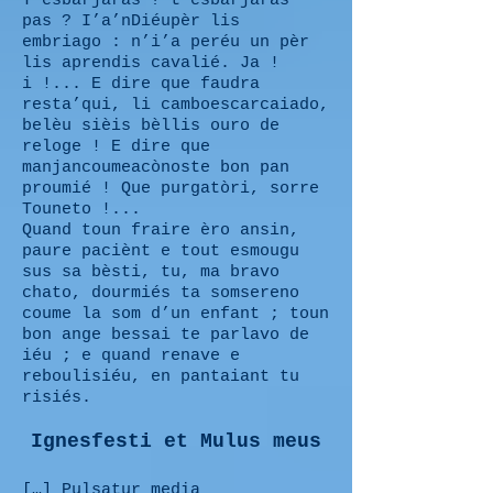
T’esbarjaras ? t’esbarjaras
pas ? I’a’nDiéupèr lis
embriago : n’i’a peréu un pèr
lis aprendis cavalié. Ja !
i !... E dire que faudra
resta’qui, li camboescarcaiado,
belèu sièis bèllis ouro de
reloge ! E dire que
manjancoumeacònoste bon pan
proumié ! Que purgatòri, sorre
Touneto !...
Quand toun fraire èro ansin,
paure paciènt e tout esmougu
sus sa bèsti, tu, ma bravo
chato, dourmiés ta somsereno
coume la som d’un enfant ; toun
bon ange bessai te parlavo de
iéu ; e quand renave e
reboulisiéu, en pantaiant tu
risiés.
Ignesfesti et Mulus meus
[…] Pulsatur media