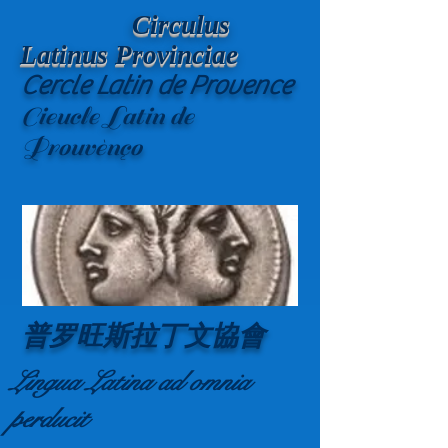
Circulus
Latinus Provinciae
Cercle Latin de Provence
Cieucle Latin de
Prouvènço
普罗旺斯拉丁文協會
Lingua Latina ad omnia
perducit