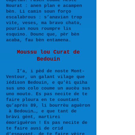
Capelan. Fasen coume Mèste
Nourat : anen plan e acampen
bèn. Li camin soun forço
escalabrous : s’anavian trop
vite, veses, ma bravo chato,
pourian nous roumpre lis
esquino. Dounc que, pèr bèn
acaba, fau bèn entamena.
Moussu lou Curat de
Bedouin
I’a, i pèd de noste Mont-
Ventour, un galant vilage que
iédison Bedouin, e qu’èi quiha
sus uno colo coume un aucèu sus
uno mouto. Es pas necite de te
faire ploura en te countant
qu’après 89, li bourrèu aguèron
à Bedouin…, e que tant de
bràvi gènt, martirei
émoriguèron ! Es pas necite de
te faire ausi de crid
d’espavant, de te faire vèire