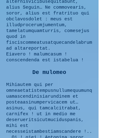
alternisvicibusequitabunt,
alius Seguin… Ne commovearis,
soror, alius est fratrituo qui
obclavosdolet : meus est
illudprocerumjumentum,
tamelatumquamturris, comesejus
quod in
fisciscommeatusatquecandelabrum
ad altareportat.
Eiavero ! malumcasum !
conscendenda est istabelua !
De mulomeo
Mihiautem qui per
omneaetatistempusnullumequumunq
uamascendinisiarundinem et
posteaasinumpervicacem ut…
asinus, qui tamcalcitrabat,
carnifex ! ut in medio me
deserueritsicutmuciduspanis,
mihi est
necesseistambestiamscandere !..
. Oi ! oiei ! Antonina soror,