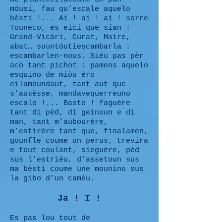
móusi, fau qu’escale aquelo
bèsti !... Ai ! ai ! ai ! sorre
Touneto, es eici que sian !
Grand-Vicàri, Curat, Maire,
abat… sountóutiescambarla :
escambarlen-nous. Siéu pas pèr
acò tant pichot : pamens aquelo
esquino de miòu èro
eilamoundaut, tant aut que
s’ausèsse, mandavequerreuno
escalo !... Basto ! faguère
tant di pèd, di geinoun e di
man, tant m’aubourère,
m’estirère tant que, finalamen,
gounfle coume un perus, trevira
e tout coulant, sieguère, pèd
sus l’estriéu, d’assetoun sus
ma bèsti coume une mounino sus
la gibo d’un camèu.
Ja ! I !
Es pas lou tout de