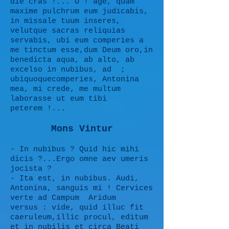
die cras !... O ! age, quam
maxime pulchrum eum judicabis,
in missale tuum inseres,
velutque sacras reliquias
servabis, ubi eum comperies a
me tinctum esse,dum Deum oro,in
benedicta aqua, ab alto, ab
excelso in nubibus, ad ;
ubiquoquecomperies, Antonina
mea, mi crede, me multum
laborasse ut eum tibi
peterem !...
Mons Vintur
- In nubibus ? Quid hic mihi
dicis ?...Ergo omne aev umeris
jocista ?
- Ita est, in nubibus. Audi,
Antonina, sanguis mi ! Cervices
verte ad Campum Aridum
versus : vide, quid illuc fit
caeruleum,illic procul, editum
et in nubilis et circa Beati