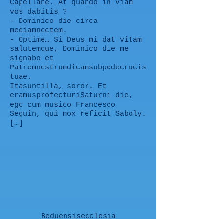
Capellane. At quando in viam
vos dabitis ?
- Dominico die circa
mediamnoctem.
- Optime… Si Deus mi dat vitam
salutemque, Dominico die me
signabo et
Patremnostrumdicamsubpedecrucis
tuae.
Itasuntilla, soror. Et
eramusprofecturiSaturni die,
ego cum musico Francesco
Seguin, qui mox reficit Saboly.
[…]
Beduensisecclesia