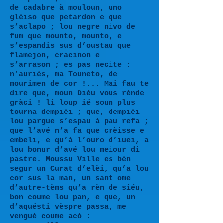
de cadabre à mouloun, uno
glèiso que petardon e que
s’aclapo ; lou negre nivo de
fum que mounto, mounto, e
s’espandis sus d’oustau que
flamejon, cracinon e
s’arrason ; es pas necite :
n’auriés, ma Touneto, de
mourimen de cor !... Mai fau te
dire que, moun Diéu vous rènde
gràci ! li loup ié soun plus
tourna dempièi ; que, dempièi
lou pargue s’espau à pau refa ;
que l’avé n’a fa que crèisse e
embeli, e qu’à l’ouro d’iuei, a
lou bonur d’avé lou meiour di
pastre. Moussu Ville es bèn
segur un Curat d’elèi, qu’a lou
cor sus la man, un sant ome
d’autre-tèms qu’a rèn de siéu,
bon coume lou pan, e que, un
d’aquésti vèspre passa, me
venguè coume acò :