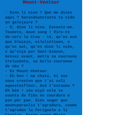
Mount-Ventour
-
Dins li nivo ? Que me dises
aqui ? Sarasdounctouto ta vido
un galejaire ?
- O, dins li nivo. Escouto-me,
Touneto, moun sang ! Viro-te
de-vers la Crau : tè, qu’es acò
que bluiejo, eilalinliuen, e
qu’es aut, qu’es dins li niéu,
e qu’eiça par Sant-Simoun,
bessai avant, metra sa courouno
trelusènto, sa bello courouno
de nèu ?
- Es Mount-Ventour.
- Eh ben ! ma chato, èi sus
sous cresten que t’ai culi
aquestocflour… Acò t’estouno ?
Eh bèn ! iéu eiçò vole te
counta de fièu en courduro e
pan pèr pan. Siéu segur que
mouncparaulis t’agradara, coume
t’agradon la Ferigoulo e li