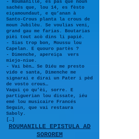
- Roumanille, es pas que noun
sachés que, lou 14, es fèsto
eiçamoundaut, e qu’anan à
Santo-Crous planta la crous de
moun Jubilèu. Se voulias veni,
grand gau me farias. Boutarias
pièi tout acò dins li papié.
- Sias trop bon, Moussu lou
Capelan. E quouro partès ?
- Dimenche, apereiça vers
miejo-niue.
- Vai bèn… Se Diéu me presto
vido e santa, Dimenche me
signarai e dirai un Pater i pèd
de vosto crous…
Vaqui ço qu’èi, sorre. E
partiguerian lou dissate, iéu
emé lou musicaire Francés
Seguin, que vai restaura
Saboly.
[…]
ROUMANILLE EPISTULA AD
SOROREM