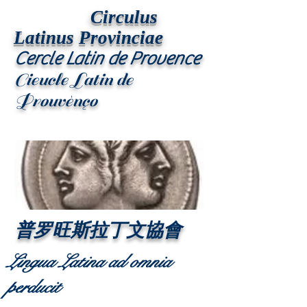
Circulus
Latinus Provinciae
Cercle Latin de Provence
Cieucle Latin de
Prouvènço
普罗旺斯拉丁文協會
Lingua Latina ad omnia
perducit