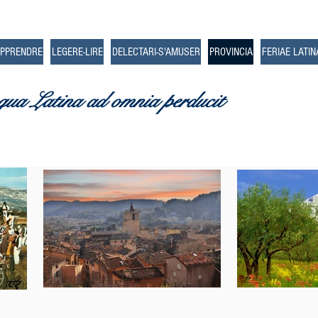
APPRENDRE
LEGERE-LIRE
DELECTARI-S'AMUSER
PROVINCIA
FERIAE LATIN
gua Latina ad omnia perducit