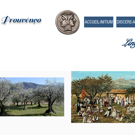
e Prouvènço
ACCUEIL-INITIUM
DISCERE-
Lin