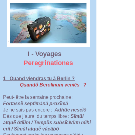
I - Voyages
Peregrinationes
1 - Quand viendras tu à Berlin ?
Quandô Berolinum veniēs ?
Peut- être la semaine prochaine :
Fortassĕ septĭmānā proxĭmā
Je ne sais pas encore :
Adhūc nescĭō
Dès que j’aurai du temps libre :
Sĭmŭl
atquĕ ōtĭŭm / Tempŭs subsĭcīvŭm mĭhî
erĭt / Sĭmŭl atquĕ văcābō