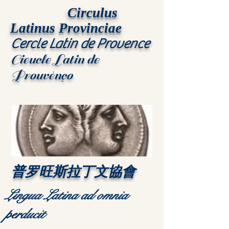
Circulus
Latinus Provinciae
Cercle Latin de Provence
Cieucle Latin de
Prouvènço
普罗旺斯拉丁文協會
Lingua Latina ad omnia
perducit