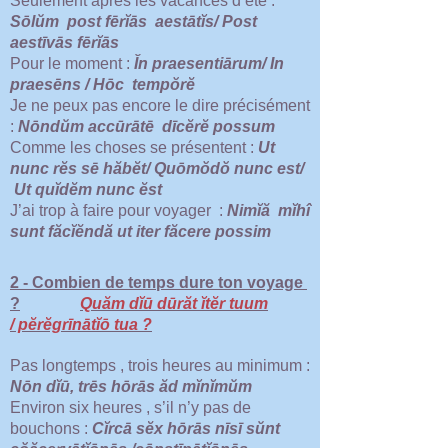
Seulement après les vacances d’été :
Sōlŭm post fērĭās aestātĭs/ Post
aestīvās fērĭās
Pour le moment :
Ĭn praesentiārum/ In
praesēns / Hōc tempŏrĕ
Je ne peux pas encore le dire précisément
:
Nōndŭm accūrātē dīcĕrĕ possum
Comme les choses se présentent :
Ut
nunc r
ĕ
s sē hăbĕt/ Quōmŏdŏ nunc est/
Ut quĭdĕm nunc ĕst
J’ai trop à faire pour voyager :
Nimĭă mĭhî
sunt făcĭĕndă ut iter făcere possim
2 - Combien de temps dure ton voyage
?
Quăm dĭū dūrăt ĭtĕr tuum
/ pĕrĕgrīnātĭō tua ?
Pas longtemps , trois heures au minimum :
Nōn dĭū, trēs hōrās ăd mĭnĭmŭm
Environ six heures , s’il n’y pas de
bouchons :
Cĭrcā sĕx hōrās nīsī sŭnt