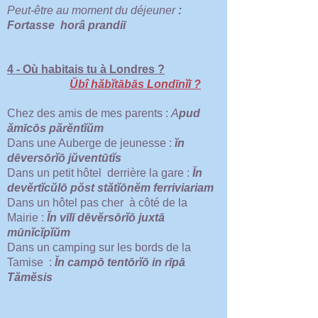
Peut-être au moment du déjeuner
:
Fortasse horâ prandiī
4 - Où habitais tu à Londres ?
Ŭbî hăbĭtābās Londīnĭī ?
Chez des amis de mes parents :
A
pud
ămīcōs părĕntĭŭm
Dans une Auberge de jeunesse :
ĭn
dēversōrĭō jŭventūtĭs
Dans un petit hôtel derrière la gare :
Ĭn
devĕrtĭcŭlō pŏst stătĭōnĕm ferriviariam
Dans un hôtel pas cher à côté de la
Mairie :
Ĭn vīlī dēvĕrsōrĭō juxtā
mūnĭcĭpĭŭm
Dans un camping sur les bords de la
Tamise :
Ĭn campō tentōrĭō in rīpā
Tămĕsis