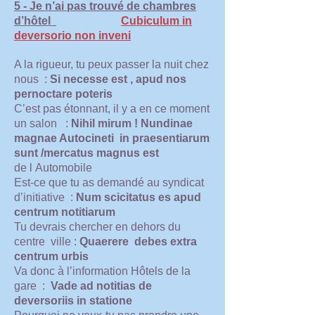
5 - Je n’ai pas trouvé de chambres
d’hôtel
Cubiculum in
deversorio non inveni
A la rigueur, tu peux passer la nuit chez
nous :
Si necesse est , apud nos
pernoctare poteris
C’est pas étonnant, il y a en ce moment
un salon :
Nihil mirum ! Nundinae
magnae Autocineti in praesentiarum
sunt /mercatus magnus
est
de l Automobile
Est-ce que tu as demandé au syndicat
d’initiative :
Num scicitatus es apud
centrum notitiarum
Tu devrais chercher en dehors du
centre ville :
Quaerere debes extra
centrum urbis
Va donc à l’information Hôtels de la
gare :
Vade ad notitias de
deversoriis in statione