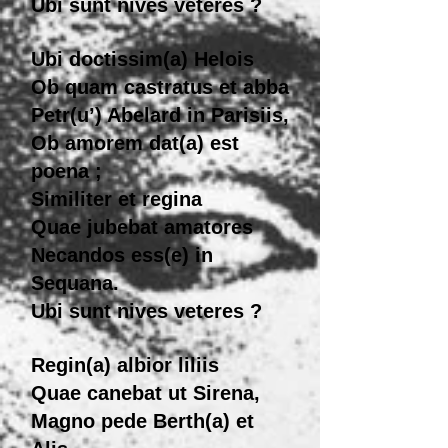
Ubi sunt nives veteres ?
Ubi doctissim(a) Helois
Ob quam castratus et abba
Petr(u’) Abelard in Parisiis,
Ob amorem dat(a) est
poena ;
Similiter et regina
Quae jubebat amatores
Necandos ess(e) in
Sequana.
Ubi sunt nives veteres ?
Regin(a) albior liliis
Quae canebat ut Sirena,
Magno pede Berth(a) et