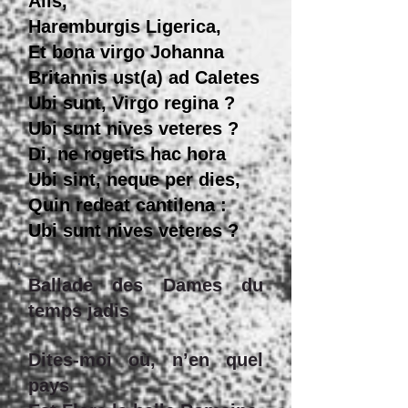
Alis,
Haremburgis Ligerica,
Et bona virgo Johanna
Britannis ust(a) ad Caletes
Ubi sunt, Virgo regina ?
Ubi sunt nives veteres ?
Di, ne rogetis hac hora
Ubi sint, neque per dies,
Quin redeat cantilena :
Ubi sunt nives veteres ?
Ballade des Dames du
temps jadis
Dites-moi où, n’en quel
pays