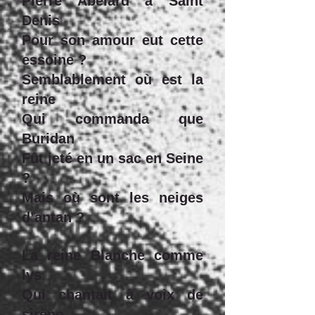
Pierre Abélard à Saint
Denis
Pour son amour eut cette
essoine ?
Semblablement où est la
reine
Qui commanda que
Buridan
Fût jeté en un sac en Seine
?
Mais où sont les neiges
d’antan ?
La reine Blanche comme
lys
Qui chantait à voix de
sirène,