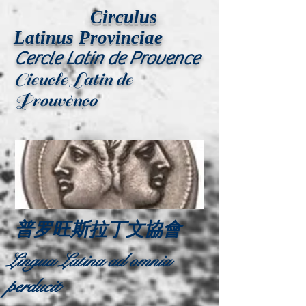
Circulus
Latinus Provinciae
Cercle Latin de Provence
Cieucle Latin de
Prouvènço
普罗旺斯拉丁文協會
Lingua Latina ad omnia
perducit