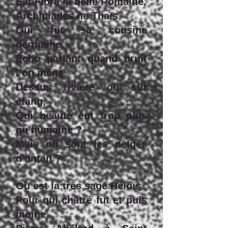
Est Flora la belle Romaine,
Archipiades ne Thaïs
Qui fut sa cousine
germaine,
Écho parlant quand bruit
l’on mène
Dessus rivière ou sur
étang,
Qui beauté eut trop plus
qu’humaine ?
Mais où sont les neiges
d’antan ?
Où est la très sage Héloïs
Pour qui châtré fut et puis
moine