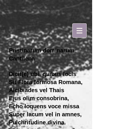
Pristinarum dominarum
Cantilena
Dicit(e) ubi, quibus locis
Sit Flora formosa Romana,
Alcibiades vel Thais
Ejus olim consobrina,
Echo loquens voce missa
Super lacum vel in amnes,
Pulchritudine divina.