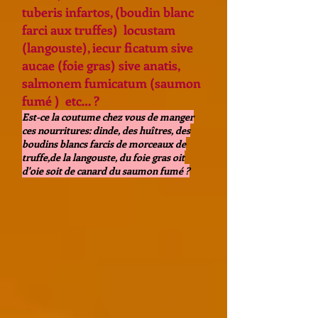
tuberis infartos, (boudin blanc
farci aux truffes) locustam
(langouste), iecur ficatum sive
aucae (foie gras) sive anatis,
salmonem fumicatum (saumon
fumé ) etc… ?
Est-ce la coutume chez vous de manger
ces nourritures: dinde, des huîtres, des
boudins blancs farcis de morceaux de
truffe,de la langouste, du foie gras oit
d'oie soit de canard du saumon fumé ?