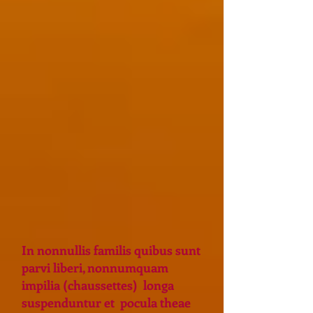
In nonnullis familis quibus sunt
parvi liberi, nonnumquam
impilia (chaussettes) longa
suspenduntur et pocula theae