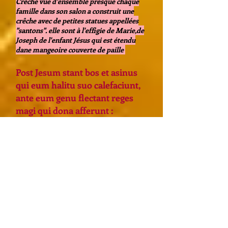
Crèche vue d’ensemble presque chaque
famille dans son salon a construit une
crêche avec de petites statues appellées
"santons". elle sont à l'effigie de Marie,de
Joseph de l'enfant Jésus qui est étendu
dane mangeoire couverte de paille
Post Jesum stant bos et asinus
qui eum halitu suo calefaciunt,
ante eum genu flectant reges
magi qui dona afferunt :
aureum, thus et myrrham
Derrière Jésus sont debout un boeuf et un
âne qui le réchauffent de leur haleine,
devant lui plient le genou les rois mages
qui apportent des cadeaux: l'or, l'encens,
la myrrhe