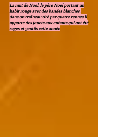
La nuit de Noël, le père Noël portant un
habit rouge avec des bandes blanches ,
dans on traîneau tiré par quatre rennes il
apporte des jouets aux enfants qui ont été
sages et gentils cette année