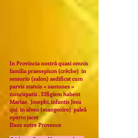
In Provincia nostrâ quasi omnis
familia praesepium (crêche) in
sessorio (salon) aedificat cum
parvis statuis « santones »
nuncupatis . Effigiem habent
Mariae, Josephi, infantis Jesu
qui in alveo (mangeoire) paleâ
operto jacet
Dans notre Provence