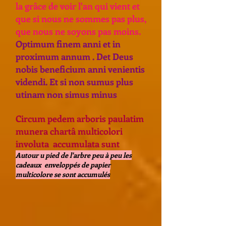
la grâce de voir l'an qui vient et
que si nous ne sommes pas plus,
que nous ne soyons pas moins.
Optimum finem anni et in
proximum annum . Det Deus
nobis beneficium anni venientis
videndi. Et si non sumus plus
utinam non simus minus
Circum pedem arboris paulatim
munera chartâ multicolori
involuta accumulata sunt
Autour u pied de l'arbre peu à peu les
cadeaux enveloppés de papier
multicolore se sont accumulés