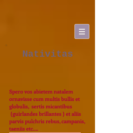
Nativitas
Spero vos abietem natalem
ornavisse cum multis bullis et
globulis, sertis micantibus
(guirlandes brillantes ) et aliis
parvis pulchris rebus, campanis,
taeniis etc….