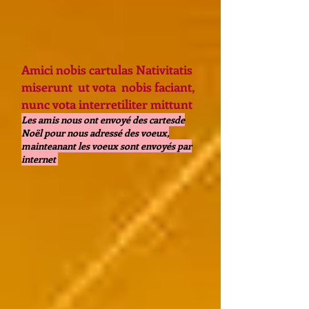
Amici nobis cartulas Nativitatis
miserunt ut vota nobis faciant,
nunc vota interretiliter mittunt
Les amis nous ont envoyé des cartesde
Noël pour nous adressé des voeux,
mainteanant les voeux sont envoyés par
internet