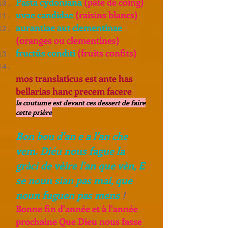
Pasta cydoniana
(pâte de coing)
uvae candidae
(raisins blancs)
aurantiae aut clementinae
(oranges ou clementines)
fructûs conditi
(fruits confits)
mos translaticus est ante has
bellarias hanc precem facere
la coutume est devant ces dessert de faire
cette prière
Bon bou d'an e a l'an che
vem. Diéu nous fague la
gràci de vèire l'an que vèn, E
se noun sian pas mai, que
noun fuguen pas mens
!
Bonne fin d'année et à l'année
prochaine Que Dieu nous fasse