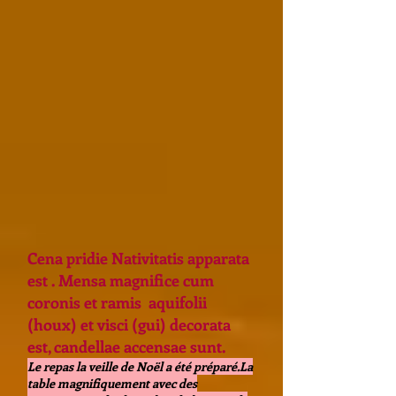
Cena pridie Nativitatis apparata
est . Mensa magnifice cum
coronis et ramis aquifolii
(houx) et visci (gui) decorata
est, candellae accensae sunt.
Le repas la veille de Noël a été préparé.La
table magnifiquement avec des