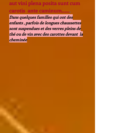
aut vini plena posita sunt cum
carotis ante caminum……
.
Dans quelques familles qui ont des
enfants , parfois de longues chaussettes
sont suspendues et des verres pleins de
thé ou de vin avec des carottes devant la
cheminée