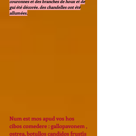
couronnes et des branches de houx et de
gui été décorée. des chandelles ont été
allumées.
Num est mos apud vos hos
cibos comedere : gallopavonem ,
ostrea, botullos candidos frustîs