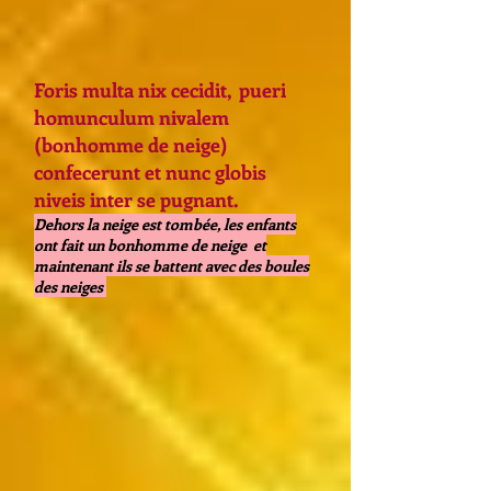
Foris multa nix cecidit, pueri
homunculum nivalem
(bonhomme de neige)
confecerunt et nunc globis
niveis inter se pugnant.
Dehors la neige est tombée, les enfants
ont fait un bonhomme de neige et
maintenant ils se battent avec des boules
des neiges