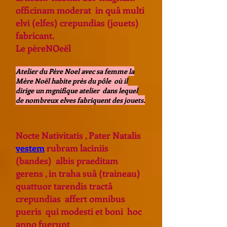
officinam moderat in quâ multi
elvi (elfes) crepundias (jouets)
fabricant.
Le pèreNOeël
Atelier du Père Noel avec sa femme la
Mère Noël habite près du pôle où il
dirige un mgnifique atelier dans lequel
de nombreux elves fabriquent des jouets.
Nocte Nativitatis , Pater Natalis
vestem
rubram laciniis
(bandes) albis praeditam
gerens , in traha suâ (traineau)
quattuor tarendis tractâ
crepundias affert omnibus
pueris qui modesti et boni hoc
anno fuerunt