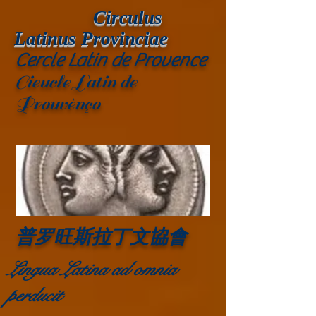
Circulus
Latinus Provinciae
Cercle Latin de Provence
Cieucle Latin de
Prouvènço
普罗旺斯拉丁文協會
Lingua Latina ad omnia
perducit