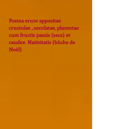
Postea erunt appositae
crustulae , socolatae, placentae
cum fructis passis (secs) et
caudex Nativitatis (bûche de
Noël)