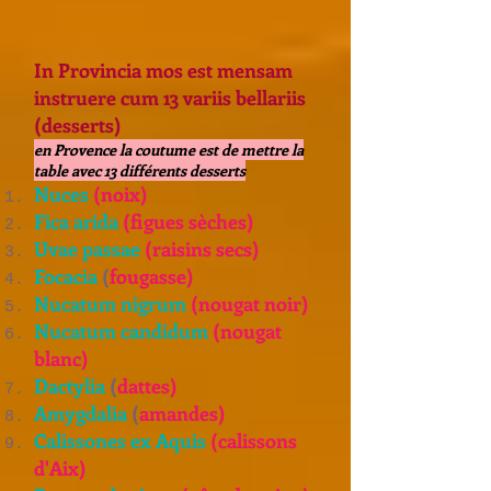
In Provincia mos est mensam
instruere cum 13 variis bellariis
(desserts)
en Provence la coutume est de mettre la
table avec 13 différents desserts
Nuces
(noix)
Fica arida
(figues sèches)
Uvae passae
(raisins secs)
Focacia
(
fougasse)
Nucatum nigrum
(nougat noir)
Nucatum candidum
(nougat
blanc)
Dactylia
(
dattes)
Amygdalia
(
amandes)
Calissones ex Aquis
(calissons
d'Aix)