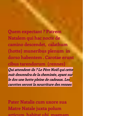
Quem expectant ? Patrem
Natalem qui hac nocte de
camino descendet, calathum
(hotte) muneribus plenum in
dorso habentem . Carotae erunt
cibus tarendorum (rennes)
Qui attendent-ils ? Le Père Noël qui cette
nuit descendra de la cheminée, ayant sur
le dos une hotte pleine de cadeaux. Les
carottes seront la nourriture des rennes
Pater Natalis cum uxore sua
Matre Natale juxta polum
articum habitat ubi magnam