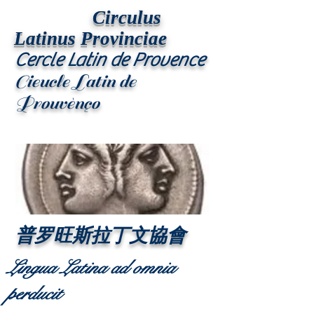
Circulus
Latinus Provinciae
Cercle Latin de Provence
Cieucle Latin de
Prouvènço
普罗旺斯拉丁文協會
Lingua Latina ad omnia
perducit