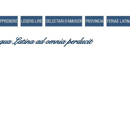
APPRENDRE
LEGERE-LIRE
DELECTARI-S'AMUSER
PROVINCIA
FERIAE LATIN
gua Latina ad omnia perducit