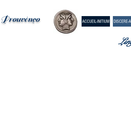
e Prouvènço
ACCUEIL-INITIUM
DISCERE-
Lin